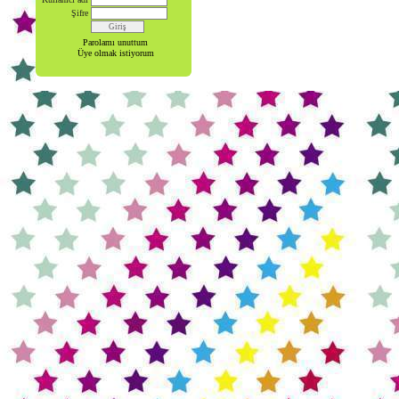
Şifre
Parolamı unuttum
Üye olmak istiyorum