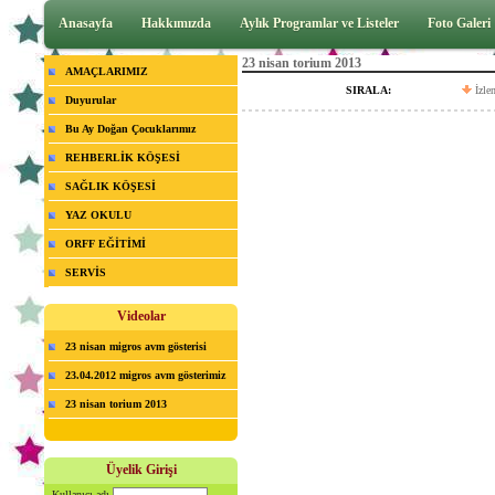
Anasayfa
Hakkımızda
Aylık Programlar ve Listeler
Foto Galeri
23 nisan torium 2013
AMAÇLARIMIZ
SIRALA:
İzle
Duyurular
Bu Ay Doğan Çocuklarımız
REHBERLİK KÖŞESİ
SAĞLIK KÖŞESİ
YAZ OKULU
ORFF EĞİTİMİ
SERVİS
Videolar
23 nisan migros avm gösterisi
23.04.2012 migros avm gösterimiz
23 nisan torium 2013
Üyelik Girişi
Kullanıcı adı