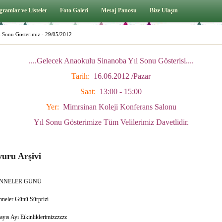
gramlar ve Listeler
Foto Galeri
Mesaj Panosu
Bize Ulaşın
l Sonu Gösterimiz - 29/05/2012
....Gelecek Anaokulu Sinanoba Yıl Sonu Gösterisi....
Tarih:
16.06.2012 /Pazar
Saat:
13:00 - 15:00
Yer:
Mimrsinan Koleji Konferans Salonu
Yıl Sonu Gösterimize Tüm Velilerimiz Davetlidir.
uru Arşivi
NNELER GÜNÜ
neler Günü Sürprizi
yıs Ayı Etkinliklerimizzzzzz