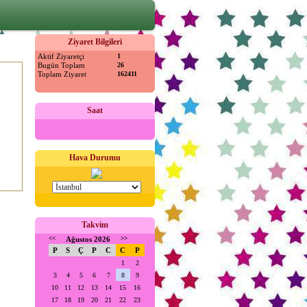
Ziyaret Bilgileri
Aktif Ziyaretçi
1
Bugün Toplam
26
Toplam Ziyaret
162411
Saat
Hava Durumu
Takvim
<<
Ağustos 2026
>>
P
S
Ç
P
C
C
P
1
2
3
4
5
6
7
8
9
10
11
12
13
14
15
16
17
18
19
20
21
22
23