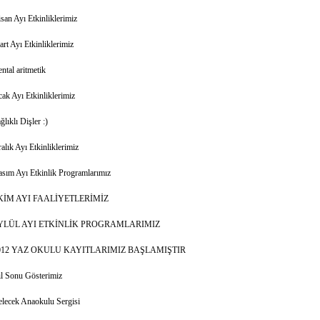
san Ayı Etkinliklerimiz
rt Ayı Etkinliklerimiz
ntal aritmetik
ak Ayı Etkinliklerimiz
ğlıklı Dişler :)
alık Ayı Etkinliklerimiz
sım Ayı Etkinlik Programlarımız
KİM AYI FAALİYETLERİMİZ
YLÜL AYI ETKİNLİK PROGRAMLARIMIZ
012 YAZ OKULU KAYITLARIMIZ BAŞLAMIŞTIR
l Sonu Gösterimiz
lecek Anaokulu Sergisi