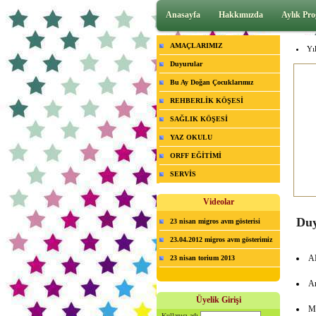
Anasayfa
Hakkımızda
Aylık Pro
AMAÇLARIMIZ
Yı
Duyurular
Bu Ay Doğan Çocuklarımız
REHBERLİK KÖŞESİ
SAĞLIK KÖŞESİ
YAZ OKULU
ORFF EĞİTİMİ
SERVİS
Videolar
Duy
23 nisan migros avm gösterisi
23.04.2012 migros avm gösterimiz
A
23 nisan torium 2013
An
Üyelik Girişi
Ma
Kullanıcı adı