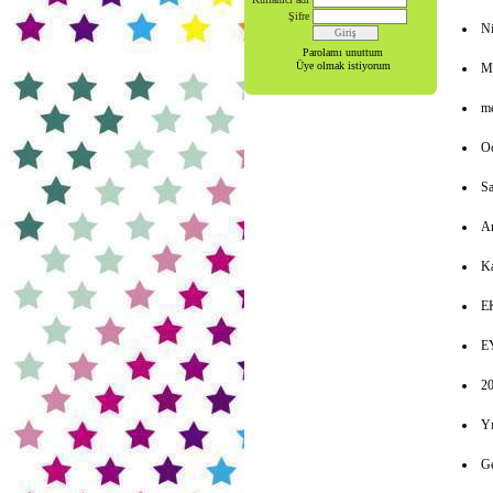
Şifre
Ni
Parolamı unuttum
Üye olmak istiyorum
Ma
me
Oc
Sa
Ar
Ka
E
E
2
Yı
Ge